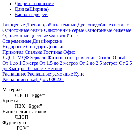
Двери наполнение
Длина(Ширина)
Вариант дверей
Глянцевые
Древоподобные темные
Древоподобные светлые
Однотонные белые
Однотонные серые
Однотонные бежевые
Однотонные цветные
Фантазийные
Современные
Дизайнерские
Недорогие
Стандарт
Дорогие
Прихожая
Спальня
Гостиная
Офис
ЛДСП
МДФ
Зеркало
Фотопечать
Травление
Стекло Oracal
От 1 до 1.5 метра
От 1.5 до 2 метров
От 2 до 2.5 метров
От 2.5
до 3 метров
Свыше 3 метров
Распашные
Распашные рамочные
Купе
Распашной шкаф Дог. 006225
Материал
ЛДСП "Egger"
Кромка
ПВХ "Egger"
Наполнение фасадов
ЛДСП
Фурнитура
"FGV"